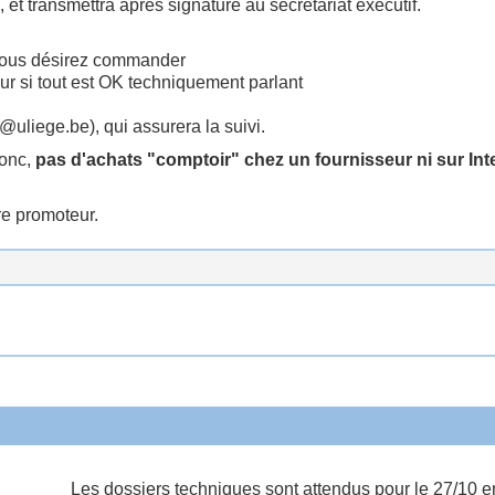
et transmettra après signature au secrétariat exécutif.
 vous désirez commander
eur si tout est OK techniquement parlant
@uliege.be), qui assurera la suivi.
donc,
pas d'achats "comptoir" chez un fournisseur ni sur Int
re promoteur.
Les dossiers techniques sont attendus pour le 27/10 en