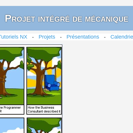
Projet intégré de mécanique
Tutoriels NX
-
Projets
-
Présentations
-
Calendrie